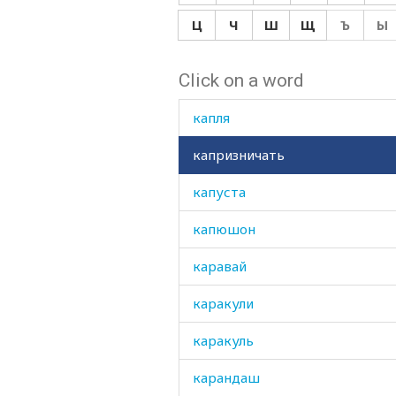
канатоходец
Ц
Ч
Ш
Щ
Ъ
Ы
капать
Click on a word
капкан
капля
капризничать
капуста
капюшон
каравай
каракули
каракуль
карандаш