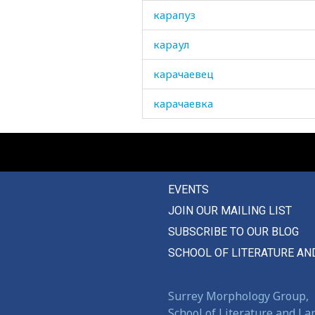
карапуз
караул
карачаевец
карачаевка
каркас
каркать
EVENTS
карлик
JOIN OUR MAILING LIST
карман
SUBSCRIBE TO OUR BLOG
картавить
SCHOOL OF LITERATURE AN
картина
Surrey Morphology Group,
картофель
School of Literature and L