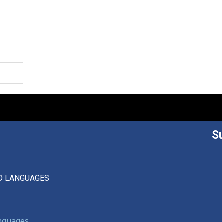
S
D LANGUAGES
anguages,