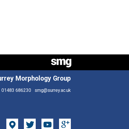
urrey Morphology Group
01483 686230
smg@surrey.ac.uk