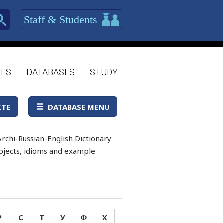
Staff & Students
GES
DATABASES
STUDY
ITE
DATABASE MENU
rchi-Russian-English Dictionary
 objects, idioms and example
Р
С
Т
У
Ф
Х