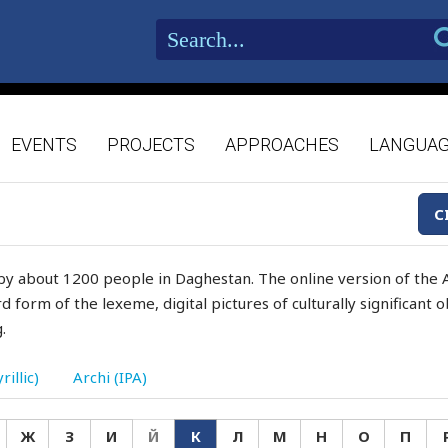
EVENTS
PROJECTS
APPROACHES
LANGUA
C
by about 1200 people in Daghestan. The online version of the A
d form of the lexeme, digital pictures of culturally significant
.
rillic)
Archi (IPA)
Ж
З
И
Й
К
Л
М
Н
О
П