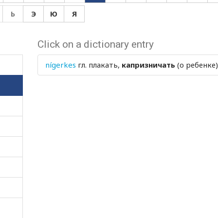
Ь
Э
Ю
Я
Click on a dictionary entry
nígerkes
гл.
плакать,
капризничать
(о ребенке