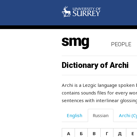
калитка
калоша
каменный
PEOPLE
каменщик
камень
Dictionary of Archi
камера
Archi is a Lezgic language spoken 
камин
contains sounds files for every wor
sentences with interlinear glossing
камыш
канава
English
Russian
Archi (Cy
канал
А
Б
В
Г
Д
Е