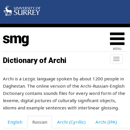
когда-либо
когда-нибудь
когда-то
коготь
MENU
кожа
Dictionary of Archi
Toggl
naviga
кожаный
Archi is a Lezgic language spoken by about 1200 people in
коза
Daghestan. The online version of the Archi-Russian-English
козел
Dictionary contains sounds files for every word form of the
lexeme, digital pictures of culturally significant objects,
козинак
idioms and example sentences with interlinear glossing.
козленок
English
Russian
Archi (Cyrillic)
Archi (IPA)
козлы