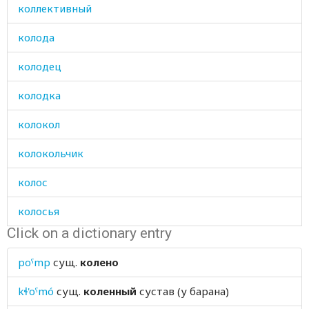
коллективный
колода
колодец
колодка
колокол
колокольчик
колос
колосья
Click on a dictionary entry
колотушка
poˤmp
сущ.
колено
колоть
kɬ'oˤmó
сущ.
коленный
сустав (у барана)
колхоз