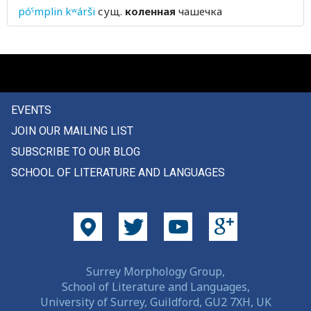
póˤmplin kʷárši
сущ.
коленная
чашечка
колчерукий
колышек
кольцо
колючий
EVENTS
JOIN OUR MAILING LIST
колючка
SUBSCRIBE TO OUR BLOG
комар
SCHOOL OF LITERATURE AND LANGUAGES
комичный
комната
комок
Surrey Morphology Group,
компания
School of Literature and Languages,
University of Surrey, Guildford, GU2 7XH, UK
конец