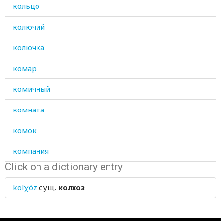
кольцо
колючий
колючка
комар
комичный
комната
комок
компания
Click on a dictionary entry
конец
kolχóz
сущ.
колхоз
конечно
конечности