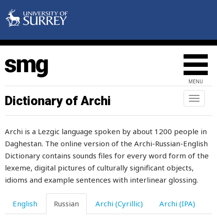
козявка
кокетка
кокетливая
колбаса
MENU
колебаться
Dictionary of Archi
Toggl
naviga
колено
Archi is a Lezgic language spoken by about 1200 people in
колесо
Daghestan. The online version of the Archi-Russian-English
количество
Dictionary contains sounds files for every word form of the
lexeme, digital pictures of culturally significant objects,
коллективный
idioms and example sentences with interlinear glossing.
колода
English
Russian
Archi (Cyrillic)
Archi (IPA)
колодец