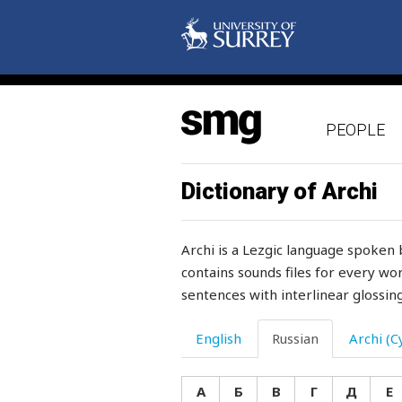
крепко
крепость
крест
PEOPLE
крестец
кривой
Dictionary of Archi
крик
Archi is a Lezgic language spoken 
кричать
contains sounds files for every wor
sentences with interlinear glossing
кровать
кровь
English
Russian
Archi (Cy
кроить
А
Б
В
Г
Д
Е