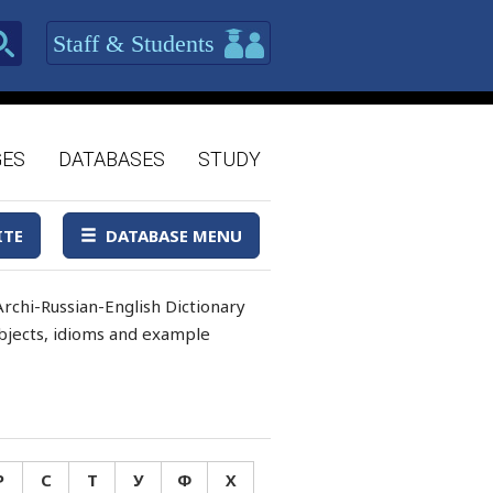
Staff & Students
GES
DATABASES
STUDY
ITE
DATABASE MENU
rchi-Russian-English Dictionary
 objects, idioms and example
Р
С
Т
У
Ф
Х