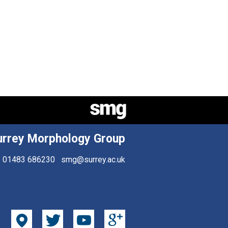
urrey Morphology Group
01483 686230
smg@surrey.ac.uk