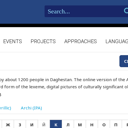
EVENTS
PROJECTS
APPROACHES
LANGUA
C
by about 1200 people in Daghestan. The online version of the A
d form of the lexeme, digital pictures of culturally significant
.
rillic)
Archi (IPA)
Ж
З
И
Й
К
Л
М
Н
О
П