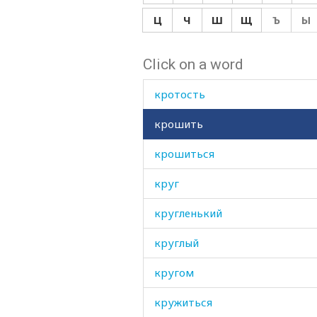
крокодил
Ц
Ч
Ш
Щ
Ъ
Ы
кроме
Click on a word
кроткий
кротость
крошить
крошиться
круг
кругленький
круглый
кругом
кружиться