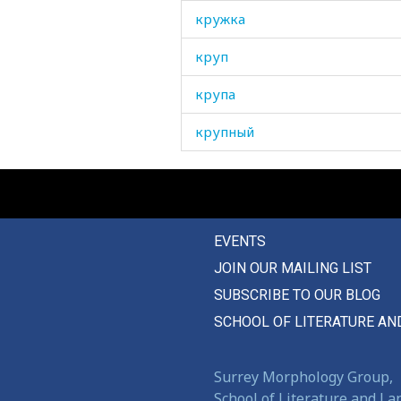
кружка
круп
крупа
крупный
крутить
крутой
EVENTS
крыло
JOIN OUR MAILING LIST
крыльцо
SUBSCRIBE TO OUR BLOG
крыть
SCHOOL OF LITERATURE AN
крыша
Surrey Morphology Group,
крышка
School of Literature and L