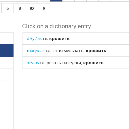
Ь
Э
Ю
Я
Click on a dictionary entry
déχːˤas
гл.
крошить
muqˤú as
сл. гл.
измельчать,
крошить
ársːas
гл.
резать на куски,
крошить