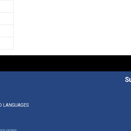
S
D LANGUAGES
anguages,