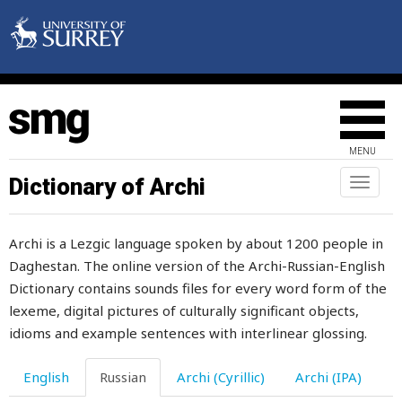
студент
стужа
стул
ступня
MENU
стучать
Dictionary of Archi
Toggl
naviga
стыд
Archi is a Lezgic language spoken by about 1200 people in
стыдно
Daghestan. The online version of the Archi-Russian-English
суббота
Dictionary contains sounds files for every word form of the
lexeme, digital pictures of culturally significant objects,
сугроб
idioms and example sentences with interlinear glossing.
суд
English
Russian
Archi (Cyrillic)
Archi (IPA)
судить