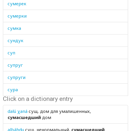
сумерек
сумерки
сумка
сундук
суп
супруг
супруги
сура
Click on a dictionary entry
сустав
dalú χaná
сущ.
дом для умалишенных,
сутки
сумасшедший
дом
суть
albáhdu
сущ.
ненормальный,
сумасшедший