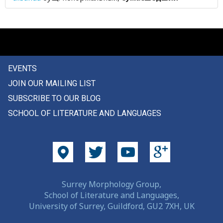
суфизм
сухарь
сухожилие
EVENTS
сухой
JOIN OUR MAILING LIST
сучок
SUBSCRIBE TO OUR BLOG
SCHOOL OF LITERATURE AND LANGUAGES
суша
сушить
существовать
схватить
Surrey Morphology Group,
School of Literature and Languages,
схватки
University of Surrey, Guildford, GU2 7XH, UK
сходить