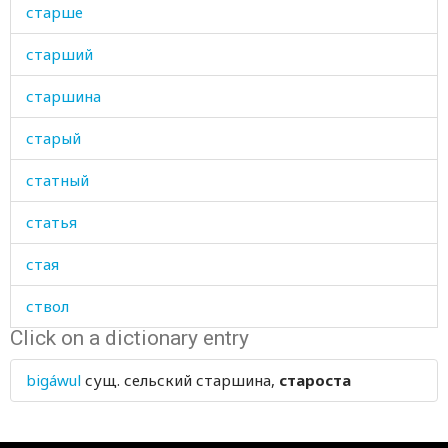
старше
старший
старшина
старый
статный
статья
стая
ствол
Click on a dictionary entry
стебелек
bigáwul
сущ.
сельский старшина,
староста
стебель
стежки