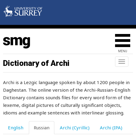
седлать
седло
седловина
сейчас
MENU
секретно
Dictionary of Archi
Toggl
naviga
секретный
Archi is a Lezgic language spoken by about 1200 people in
секущийся
Daghestan. The online version of the Archi-Russian-English
селезенка
Dictionary contains sounds files for every word form of the
lexeme, digital pictures of culturally significant objects,
селение
idioms and example sentences with interlinear glossing.
сель
English
Russian
Archi (Cyrillic)
Archi (IPA)
семена