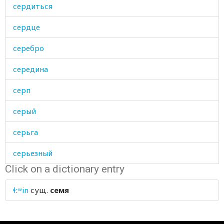
сердиться
сердце
серебро
середина
серп
серый
серьга
серьезный
Click on a dictionary entry
сестра
ɬːʷin
сущ.
семя
сестрица
сетка