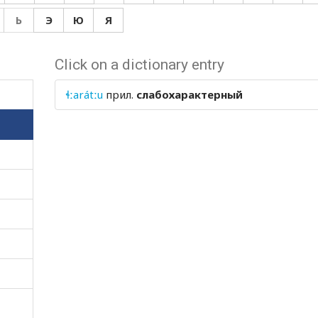
Ь
Э
Ю
Я
Click on a dictionary entry
ɬːarátːu
прил.
слабохарактерный