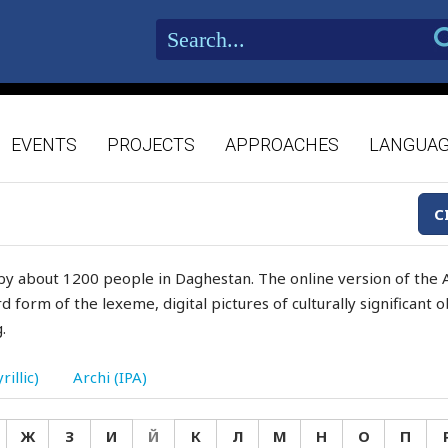
EVENTS
PROJECTS
APPROACHES
LANGUA
C
by about 1200 people in Daghestan. The online version of the A
d form of the lexeme, digital pictures of culturally significant
.
rillic)
Archi (IPA)
Ж
З
И
Й
К
Л
М
Н
О
П