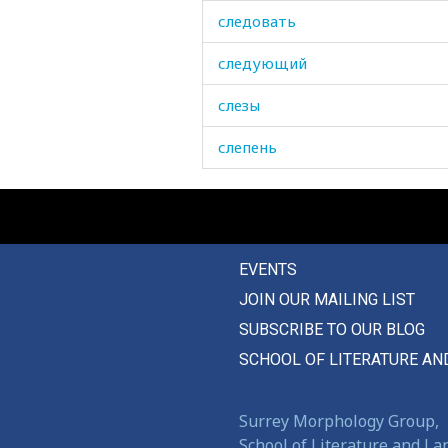
следовать
следующий
слезы
слепень
слепой
слива
EVENTS
слизь
JOIN OUR MAILING LIST
слово
SUBSCRIBE TO OUR BLOG
слой
SCHOOL OF LITERATURE AN
сломаться
Surrey Morphology Group,
слон
School of Literature and L