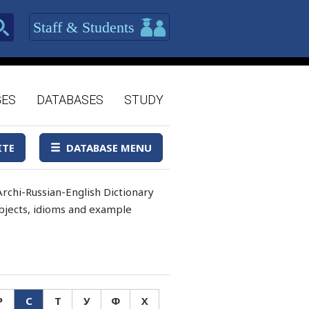
Staff & Students
GES
DATABASES
STUDY
ITE
DATABASE MENU
rchi-Russian-English Dictionary
 objects, idioms and example
Р
С
Т
У
Ф
Х