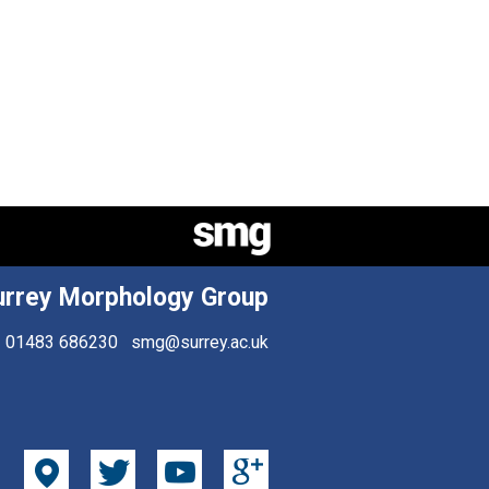
urrey Morphology Group
01483 686230
smg@surrey.ac.uk