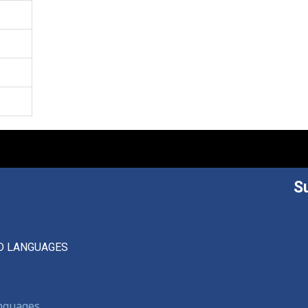
S
D LANGUAGES
anguages,