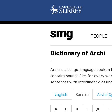
скребница
скребок
скрести
PEOPLE
скрипеть
скручивать
Dictionary of Archi
скрывать
Archi is a Lezgic language spoken 
скула
contains sounds files for every wor
sentences with interlinear glossing
скулить
скупой
English
Russian
Archi (Cy
скупость
А
Б
В
Г
Д
Е