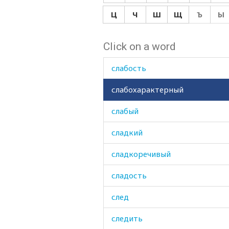
скучать
Ц
Ч
Ш
Щ
Ъ
Ы
скучный
Click on a word
слабовольный
слабость
слабохарактерный
слабый
сладкий
сладкоречивый
сладость
след
следить