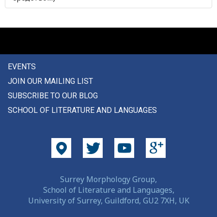
свекор
свекровь
сверкание
EVENTS
сверкать
JOIN OUR MAILING LIST
сверло
SUBSCRIBE TO OUR BLOG
SCHOOL OF LITERATURE AND LANGUAGES
свернуться
сверху
сверхъестественный
свет
Surrey Morphology Group,
School of Literature and Languages,
светильник
University of Surrey, Guildford, GU2 7XH, UK
светловолосый