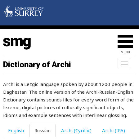
сажа
сажать
сажень
сало
MENU
сам
Dictionary of Archi
Toggl
naviga
сама
Archi is a Lezgic language spoken by about 1200 people in
само
Daghestan. The online version of the Archi-Russian-English
самонадеянный
Dictionary contains sounds files for every word form of the
lexeme, digital pictures of culturally significant objects,
самостоятельный
idioms and example sentences with interlinear glossing.
самый
English
Russian
Archi (Cyrillic)
Archi (IPA)
санки