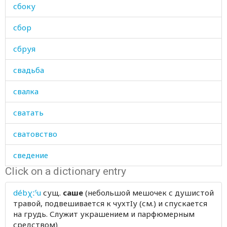
сбоку
сбор
сбруя
свадьба
свалка
сватать
сватовство
сведение
Click on a dictionary entry
свежевать
débχːˤu
сущ.
саше
(небольшой мешочек с душистой
свежий
травой, подвешивается к чухтIу (см.) и спускается
на грудь. Служит украшением и парфюмерным
свекла
средством)