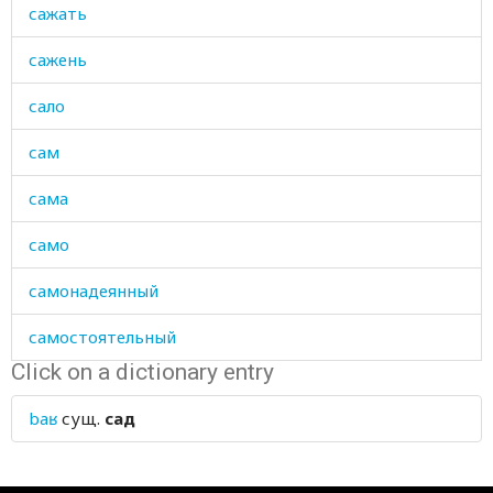
сажать
сажень
сало
сам
сама
само
самонадеянный
самостоятельный
Click on a dictionary entry
самый
baʁ
сущ.
сад
санки
сапог