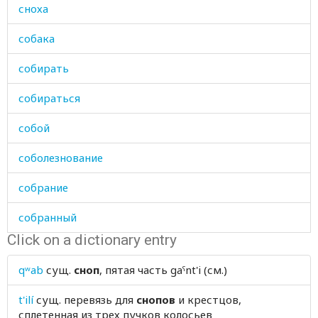
сноха
собака
собирать
собираться
собой
соболезнование
собрание
собранный
Click on a dictionary entry
собственность
qʷab
сущ.
сноп
, пятая часть gaˤnt'i (см.)
собственный
t'ilí
сущ.
перевязь для
снопов
и крестцов,
сова
сплетенная из трех пучков колосьев