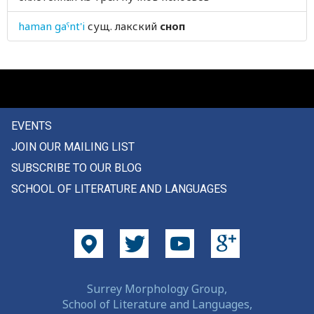
совершенно
haman gaˤnt'i
сущ.
лакский
сноп
совесть
совет
советник
EVENTS
совместный
JOIN OUR MAILING LIST
совокупляться
SUBSCRIBE TO OUR BLOG
SCHOOL OF LITERATURE AND LANGUAGES
современный
совсем
согласиться
согласно
Surrey Morphology Group,
School of Literature and Languages,
соглашаться