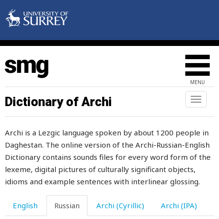
смотреть
смотри
смушка
смущать
MENU
смущаться
Dictionary of Archi
Toggl
naviga
смысл
Archi is a Lezgic language spoken by about 1200 people in
смятение
Daghestan. The online version of the Archi-Russian-English
снаружи
Dictionary contains sounds files for every word form of the
lexeme, digital pictures of culturally significant objects,
сначала
idioms and example sentences with interlinear glossing.
снег
English
Russian
Archi (Cyrillic)
Archi (IPA)
снежинка