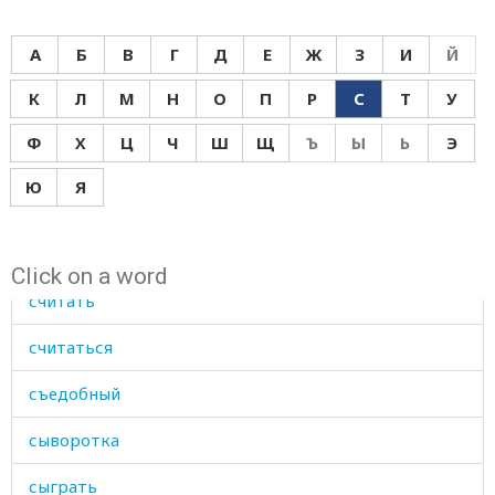
схватить
А
Б
В
Г
Д
Е
Ж
З
И
Й
схватки
К
Л
М
Н
О
П
Р
С
Т
У
сходить
Ф
Х
Ц
Ч
Ш
Щ
Ъ
Ы
Ь
Э
сходство
Ю
Я
счастье
счет
Click on a word
считать
считаться
съедобный
сыворотка
сыграть