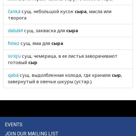
čanká
сущ.
небольшой кусок
сыра
, масла или
творога
dəbákɬ
сущ.
закваска для
сыра
ħówz
сущ.
яма для
сыра
siríq'u
сущ.
чемерица, в ее листья заворачивают
готовый
сыр
qabá
сущ.
выдолбленная колода, где хранили
сыр
,
завернутый в овечьи шкуры (устар.)
EVENTS
JOIN OUR MAILING LIST