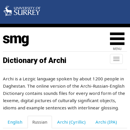
сустав
сутки
суть
суфизм
MENU
сухарь
Dictionary of Archi
Toggl
сухожилие
naviga
сухой
Archi is a Lezgic language spoken by about 1200 people in
Daghestan. The online version of the Archi-Russian-English
сучок
Dictionary contains sounds files for every word form of the
суша
lexeme, digital pictures of culturally significant objects,
idioms and example sentences with interlinear glossing.
сушить
English
Russian
Archi (Cyrillic)
Archi (IPA)
существовать