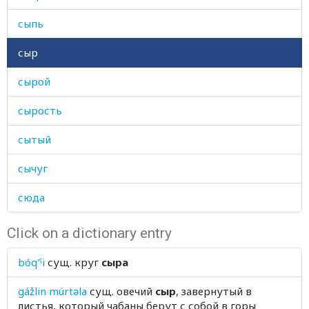
сыпь
сыр
сырой
сырость
сытый
сычуг
сюда
Click on a dictionary entry
bóq'ˤi
сущ.
круг
сыра
gážlin múrtəla
сущ.
овечий
сыр
, завернутый в
листья, который чабаны берут с собой в горы