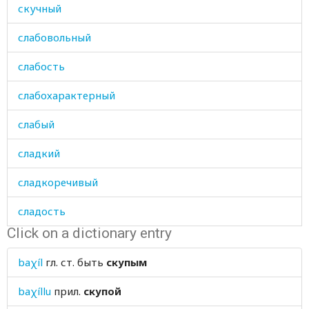
скучный
слабовольный
слабость
слабохарактерный
слабый
сладкий
сладкоречивый
сладость
Click on a dictionary entry
след
baχíl
гл. ст.
быть
скупым
следить
baχíllu
прил.
скупой
следовать