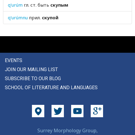
q'urúm
гл. ст.
быть
скупым
следующий
q'urúmnu
прил.
скупой
слезы
слепень
слепой
слива
EVENTS
JOIN OUR MAILING LIST
слизь
SUBSCRIBE TO OUR BLOG
слово
SCHOOL OF LITERATURE AND LANGUAGES
слой
сломаться
слон
Surrey Morphology Group,
слоновый