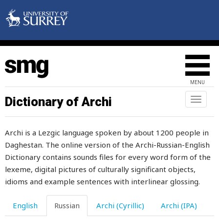
сколько-нибудь
сколько-то
скопище
скопление
MENU
скоро
Dictionary of Archi
Toggl
naviga
скороход
Archi is a Lezgic language spoken by about 1200 people in
скорпион
Daghestan. The online version of the Archi-Russian-English
скот
Dictionary contains sounds files for every word form of the
lexeme, digital pictures of culturally significant objects,
скотина
idioms and example sentences with interlinear glossing.
скотник
English
Russian
Archi (Cyrillic)
Archi (IPA)
скребница