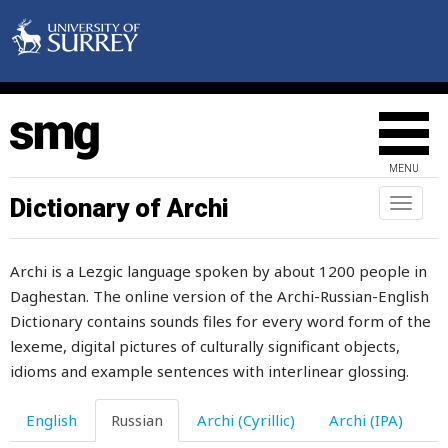
ступня
стучать
стыд
стыдно
MENU
суббота
Dictionary of Archi
Toggl
naviga
сугроб
Archi is a Lezgic language spoken by about 1200 people in
суд
Daghestan. The online version of the Archi-Russian-English
судить
Dictionary contains sounds files for every word form of the
lexeme, digital pictures of culturally significant objects,
судьба
idioms and example sentences with interlinear glossing.
судья
English
Russian
Archi (Cyrillic)
Archi (IPA)
сужать