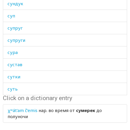
сундук
суп
супруг
супруги
сура
сустав
сутки
суть
Click on a dictionary entry
суфизм
χʷát'am č'emis
нар.
во время от
сумерек
до
сухарь
полуночи
сухожилие