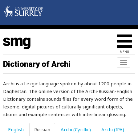
секущийся
селезенка
селение
сель
MENU
семена
Dictionary of Archi
Toggl
naviga
семенить
Archi is a Lezgic language spoken by about 1200 people in
семенник
Daghestan. The online version of the Archi-Russian-English
семечки
Dictionary contains sounds files for every word form of the
lexeme, digital pictures of culturally significant objects,
семечко
idioms and example sentences with interlinear glossing.
семь
English
Russian
Archi (Cyrillic)
Archi (IPA)
семьдесят