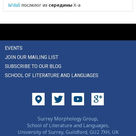
íʁˤdaš
послелог
из
середины
X-а
сигнал
сигналить
сила
силач
EVENTS
JOIN OUR MAILING LIST
силой
SUBSCRIBE TO OUR BLOG
силы
SCHOOL OF LITERATURE AND LANGUAGES
сильно
сильный
синеть
Surrey Morphology Group,
синий
School of Literature and Languages,
University of Surrey, Guildford, GU2 7XH, UK
синяк