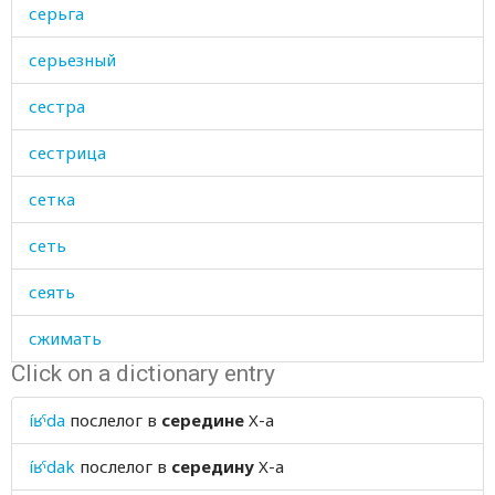
серьга
серьезный
сестра
сестрица
сетка
сеть
сеять
сжимать
Click on a dictionary entry
сжиматься
íʁˤda
послелог
в
середине
X-а
сзади
íʁˤdak
послелог
в
середину
X-а
сигарета