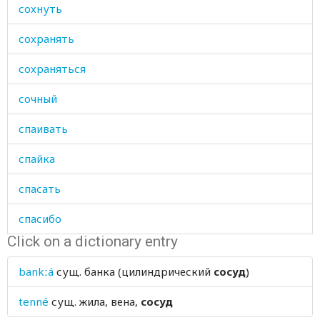
сохнуть
сохранять
сохраняться
сочный
спаивать
спайка
спасать
спасибо
Click on a dictionary entry
спать
bankːá
сущ.
банка (цилиндрический
сосуд
)
спелый
tenné
сущ.
жила, вена,
сосуд
сперва