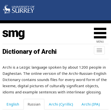
сопляк
соревнование
сорняк
сорок
MENU
сорока
Dictionary of Archi
Toggl
naviga
сороконожка
Archi is a Lezgic language spoken by about 1200 people in
сорт
Daghestan. The online version of the Archi-Russian-English
сосать
Dictionary contains sounds files for every word form of the
lexeme, digital pictures of culturally significant objects,
сосед
idioms and example sentences with interlinear glossing.
соседка
English
Russian
Archi (Cyrillic)
Archi (IPA)
соседский