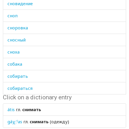
сновидение
сноп
сноровка
сносный
сноха
собака
собирать
собираться
Click on a dictionary entry
собой
átis
гл.
снимать
соболезнование
gáχːˤas
гл.
снимать
(одежду)
собрание