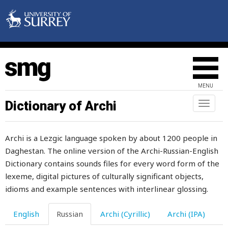
сморкаться
смородина
сморщенный
сморщиваться
MENU
смотреть
Dictionary of Archi
Toggl
naviga
смотри
Archi is a Lezgic language spoken by about 1200 people in
смушка
Daghestan. The online version of the Archi-Russian-English
смущать
Dictionary contains sounds files for every word form of the
lexeme, digital pictures of culturally significant objects,
смущаться
idioms and example sentences with interlinear glossing.
смысл
English
Russian
Archi (Cyrillic)
Archi (IPA)
смятение