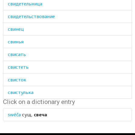
свидетельница
свидетельствование
свинец
свинья
свисать
свистеть
свисток
свистулька
Click on a dictionary entry
свобода
swéča
сущ.
свеча
свободный
сводный