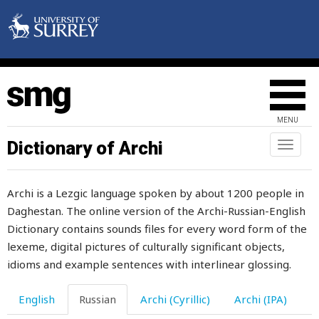
свежевать
свежий
свекла
свекор
MENU
свекровь
Dictionary of Archi
Toggl
naviga
сверкание
Archi is a Lezgic language spoken by about 1200 people in
сверкать
Daghestan. The online version of the Archi-Russian-English
сверло
Dictionary contains sounds files for every word form of the
lexeme, digital pictures of culturally significant objects,
свернуться
idioms and example sentences with interlinear glossing.
сверху
English
Russian
Archi (Cyrillic)
Archi (IPA)
сверхъестественный