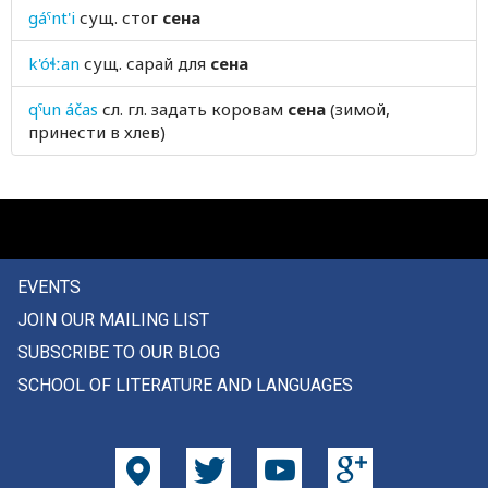
gáˤnt'i
сущ.
стог
сена
сеять
k'óɬːan
сущ.
сарай для
сена
сжимать
qˤun áčas
сл. гл.
задать коровам
сена
(зимой,
сжиматься
принести в хлев)
сзади
сигарета
сигнал
EVENTS
сигналить
JOIN OUR MAILING LIST
сила
SUBSCRIBE TO OUR BLOG
SCHOOL OF LITERATURE AND LANGUAGES
силач
силой
силы