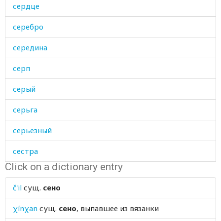
сердце
серебро
середина
серп
серый
серьга
серьезный
сестра
Click on a dictionary entry
сестрица
č'il
сущ.
сено
сетка
χínχan
сущ.
сено
, выпавшее из вязанки
сеть