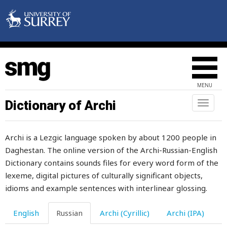
сторожить
сторона
стороны
стоянка
MENU
стоять
Dictionary of Archi
Toggl
naviga
стоящий
Archi is a Lezgic language spoken by about 1200 people in
страдание
Daghestan. The online version of the Archi-Russian-English
страдать
Dictionary contains sounds files for every word form of the
lexeme, digital pictures of culturally significant objects,
страна
idioms and example sentences with interlinear glossing.
странноватый
English
Russian
Archi (Cyrillic)
Archi (IPA)
странный