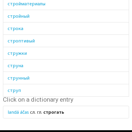
стройматериалы
стройный
строка
строптивый
стружки
струна
струнный
струп
Click on a dictionary entry
стручок
landá áčas
сл. гл.
строгать
струя
студент