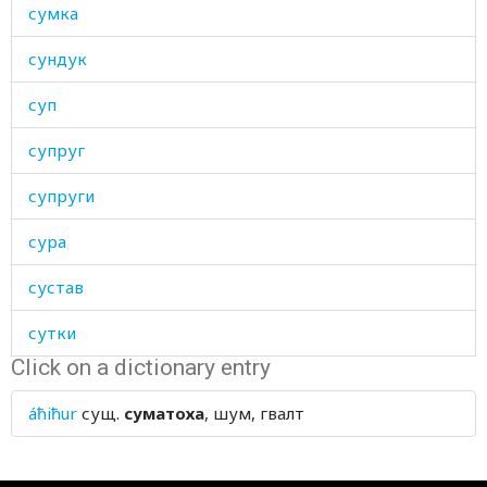
сумка
сундук
суп
супруг
супруги
сура
сустав
сутки
Click on a dictionary entry
суть
áħiħur
сущ.
суматоха
, шум, гвалт
суфизм
сухарь