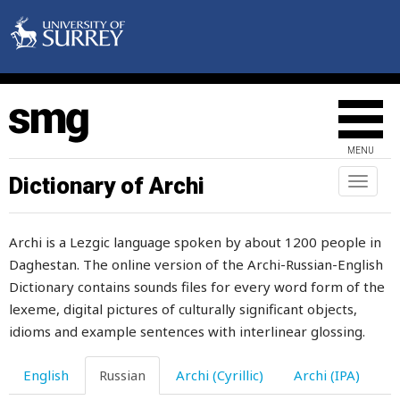
стул
ступня
стучать
стыд
MENU
стыдно
Dictionary of Archi
Toggl
naviga
суббота
Archi is a Lezgic language spoken by about 1200 people in
сугроб
Daghestan. The online version of the Archi-Russian-English
суд
Dictionary contains sounds files for every word form of the
lexeme, digital pictures of culturally significant objects,
судить
idioms and example sentences with interlinear glossing.
судьба
English
Russian
Archi (Cyrillic)
Archi (IPA)
судья