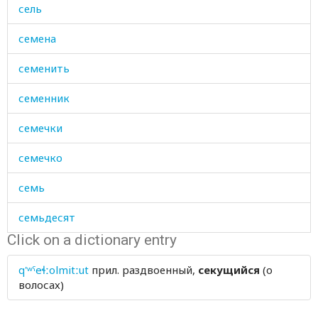
сель
семена
семенить
семенник
семечки
семечко
семь
семьдесят
Click on a dictionary entry
семья
q'ʷˤeɬːolmitːut
прил.
раздвоенный,
секущийся
(о
семя
волосах)
сено