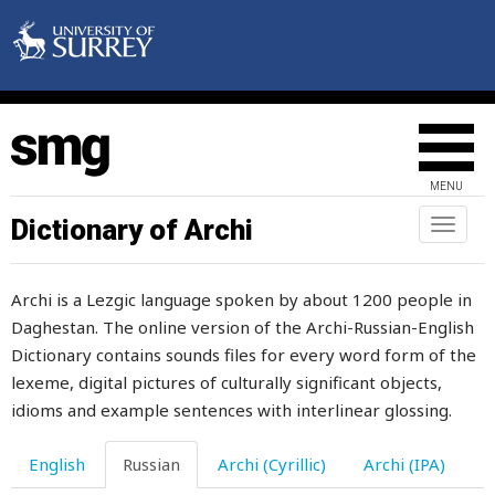
святой
святыня
священник
священный
MENU
сгибать
Dictionary of Archi
Toggl
naviga
сгибаться
Archi is a Lezgic language spoken by about 1200 people in
сглаз
Daghestan. The online version of the Archi-Russian-English
сглазить
Dictionary contains sounds files for every word form of the
lexeme, digital pictures of culturally significant objects,
сгнить
idioms and example sentences with interlinear glossing.
сдаваться
English
Russian
Archi (Cyrillic)
Archi (IPA)
сдержанный