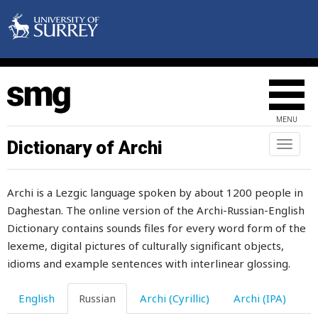
портной
поручать
поручение
порция
MENU
порча
Dictionary of Archi
Toggl
naviga
порядок
Archi is a Lezgic language spoken by about 1200 people in
по-своему
Daghestan. The online version of the Archi-Russian-English
посев
Dictionary contains sounds files for every word form of the
lexeme, digital pictures of culturally significant objects,
поскальзываться
idioms and example sentences with interlinear glossing.
посланец
English
Russian
Archi (Cyrillic)
Archi (IPA)
после