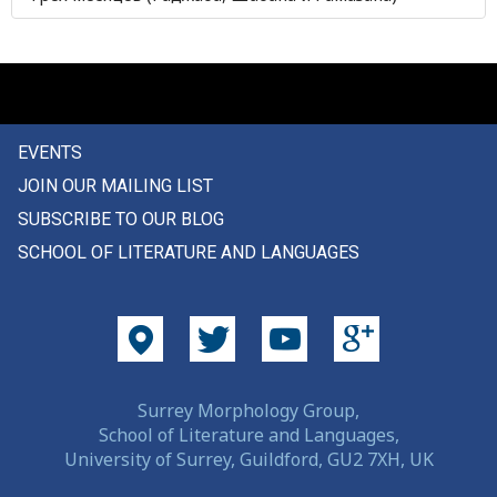
потолок
потом
потомство
EVENTS
потому
JOIN OUR MAILING LIST
потрескавшийся
SUBSCRIBE TO OUR BLOG
SCHOOL OF LITERATURE AND LANGUAGES
потрескаться
потроха
потухать
потчевание
Surrey Morphology Group,
School of Literature and Languages,
потягиваться
University of Surrey, Guildford, GU2 7XH, UK
поучать