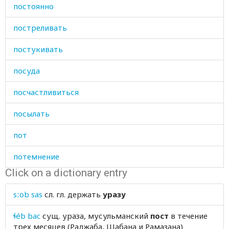
постоянно
постреливать
постукивать
посуда
посчастливиться
посылать
пот
потемнение
Click on a dictionary entry
потеря
sːob sas
сл. гл.
держать
уразу
потник
ɬéb bac
сущ.
ураза, мусульманский
пост
в течение
поток
трех месяцев (Раджаба, Шабана и Рамазана)