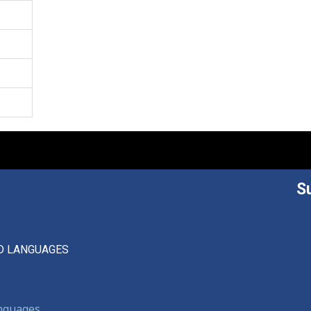
S
D LANGUAGES
anguages,