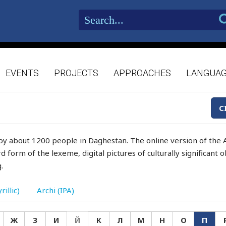
EVENTS
PROJECTS
APPROACHES
LANGUA
C
by about 1200 people in Daghestan. The online version of the A
d form of the lexeme, digital pictures of culturally significant
.
rillic)
Archi (IPA)
Ж
З
И
Й
К
Л
М
Н
О
П