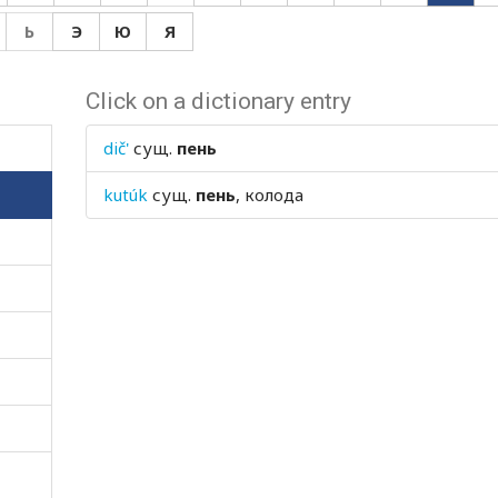
Ь
Э
Ю
Я
Click on a dictionary entry
dič'
сущ.
пень
kutúk
сущ.
пень
, колода