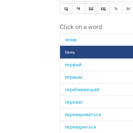
пеленать
Ц
Ч
Ш
Щ
Ъ
Ы
пена
Click on a word
пенал
пенис
пень
первый
первым
перебивающий
перевал
перевариваться
перевариться