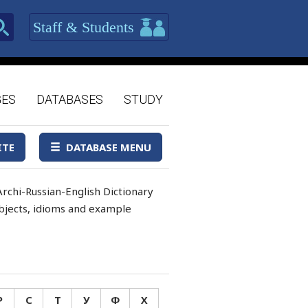
Staff & Students
GES
DATABASES
STUDY
ITE
DATABASE MENU
rchi-Russian-English Dictionary
 objects, idioms and example
Р
С
Т
У
Ф
Х