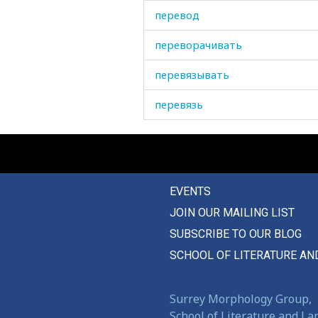
перевод
переворачивать
перевязывать
перевязь
передвигаться
передний
EVENTS
передник
JOIN OUR MAILING LIST
переезжать
SUBSCRIBE TO OUR BLOG
перезревать
SCHOOL OF LITERATURE AN
перекладина
Surrey Morphology Group,
перекрытие
School of Literature and L