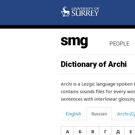
патрон
паук
пах
PEOPLE
пахать
пахнуть
Dictionary of Archi
пахота
Archi is a Lezgic language spoken 
пачка
contains sounds files for every wor
sentences with interlinear glossing
пачкать
пачкаться
English
Russian
Archi (Cy
паять
А
Б
В
Г
Д
Е