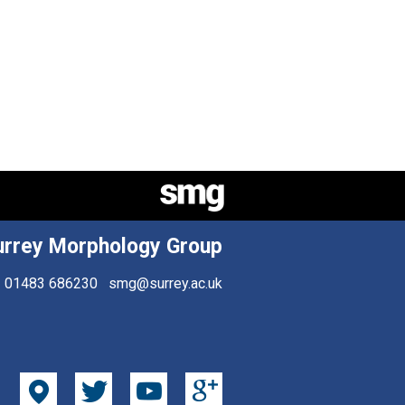
urrey Morphology Group
01483 686230
smg@surrey.ac.uk