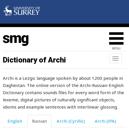
помолвка
помощь
помутнение
понадобиться
MENU
понедельник
Dictionary of Archi
Toggl
naviga
понемногу
Archi is a Lezgic language spoken by about 1200 people in
понимать
Daghestan. The online version of the Archi-Russian-English
понос
Dictionary contains sounds files for every word form of the
lexeme, digital pictures of culturally significant objects,
понятно
idioms and example sentences with interlinear glossing.
понятный
English
Russian
Archi (Cyrillic)
Archi (IPA)
попадать