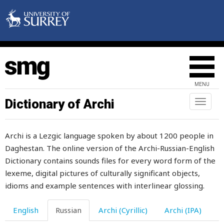
ползти
ползучий
поликлиника
полка
MENU
полметра
Dictionary of Archi
Toggl
naviga
полнеть
Archi is a Lezgic language spoken by about 1200 people in
полностью
Daghestan. The online version of the Archi-Russian-English
полночь
Dictionary contains sounds files for every word form of the
lexeme, digital pictures of culturally significant objects,
полный
idioms and example sentences with interlinear glossing.
половик
English
Russian
Archi (Cyrillic)
Archi (IPA)
половина