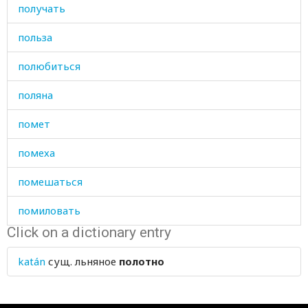
получать
польза
полюбиться
поляна
помет
помеха
помешаться
помиловать
Click on a dictionary entry
помимо
katán
сущ.
льняное
полотно
поминание
поминки