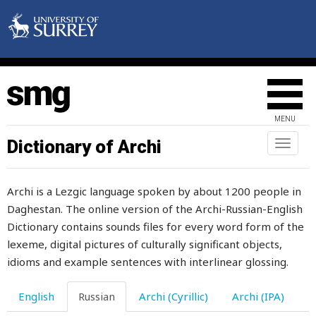
парнокопытные
парфюм
парча
пасмурный
MENU
пастбище
Dictionary of Archi
Toggl
naviga
пасти
Archi is a Lezgic language spoken by about 1200 people in
пастух
Daghestan. The online version of the Archi-Russian-English
пасынок
Dictionary contains sounds files for every word form of the
lexeme, digital pictures of culturally significant objects,
патрон
idioms and example sentences with interlinear glossing.
паук
English
Russian
Archi (Cyrillic)
Archi (IPA)
пах