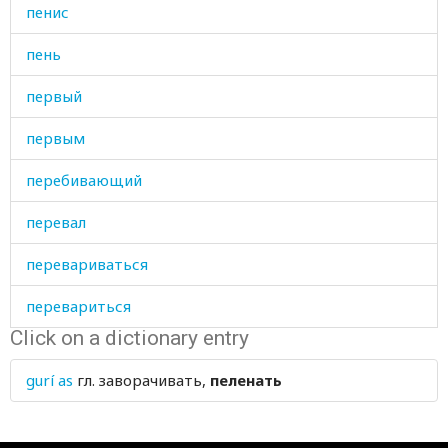
пенис
пень
первый
первым
перебивающий
перевал
перевариваться
перевариться
Click on a dictionary entry
перевод
gurí as
гл.
заворачивать,
пеленать
переворачивать
перевязывать