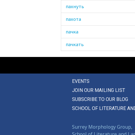
пахнуть
пахота
пачка
пачкать
пачкаться
паять
EVENTS
пеленать
JOIN OUR MAILING LIST
пена
SUBSCRIBE TO OUR BLOG
пенал
SCHOOL OF LITERATURE AN
пенис
Surrey Morphology Group,
пень
School of Literature and L