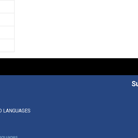
S
D LANGUAGES
anguages,