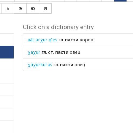
Ь
Э
Ю
Я
Click on a dictionary entry
ʁátːərχur qˤes
гл.
пасти
коров
χáχur
гл. ст.
пасти
овец
χáχurkul as
гл.
пасти
овец