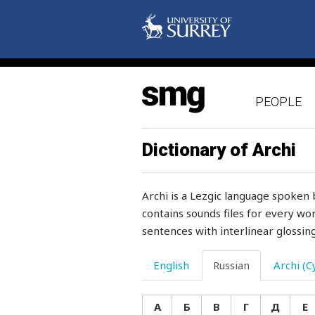
папа
папаха
папироса
PEOPLE
пар
пара
Dictionary of Archi
паралич
Archi is a Lezgic language spoken 
парень
contains sounds files for every wor
sentences with interlinear glossing
пари
парикмахер
English
Russian
Archi (Cy
парнокопытные
А
Б
В
Г
Д
Е