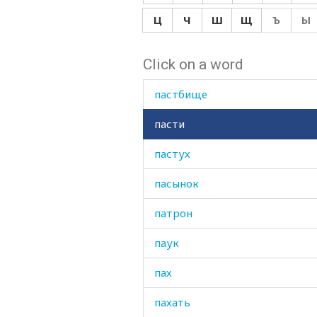
парфюм
Ц
Ч
Ш
Щ
Ъ
Ы
парча
Click on a word
пасмурный
пастбище
пасти
пастух
пасынок
патрон
паук
пах
пахать