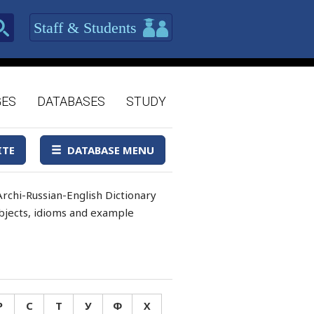
Staff & Students
GES
DATABASES
STUDY
ITE
DATABASE MENU
rchi-Russian-English Dictionary
 objects, idioms and example
Р
С
Т
У
Ф
Х