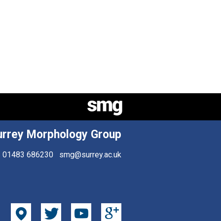
urrey Morphology Group
01483 686230
smg@surrey.ac.uk