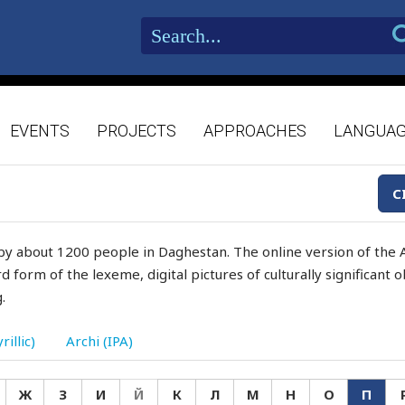
EVENTS
PROJECTS
APPROACHES
LANGUA
C
by about 1200 people in Daghestan. The online version of the A
d form of the lexeme, digital pictures of culturally significant
.
rillic)
Archi (IPA)
Ж
З
И
Й
К
Л
М
Н
О
П