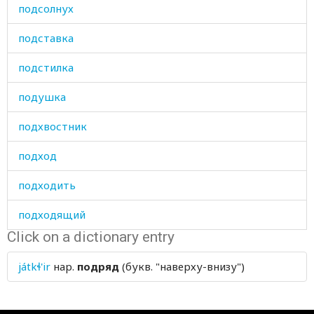
подсолнух
подставка
подстилка
подушка
подхвостник
подход
подходить
подходящий
Click on a dictionary entry
подчинять
játkɬ'ir
нар.
подряд
(букв. "наверху-внизу")
подчиняться
подшивка