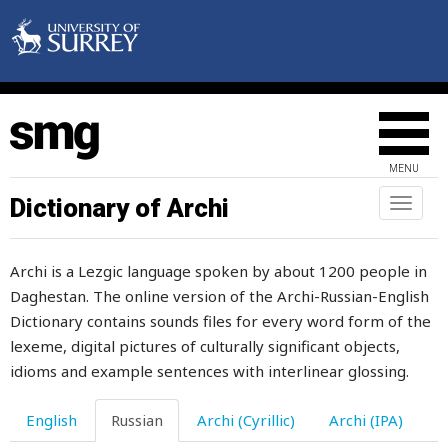
подножка
поднос
подобный
пододвигать
MENU
подозревать
Dictionary of Archi
Toggl
naviga
подозрение
Archi is a Lezgic language spoken by about 1200 people in
подойник
Daghestan. The online version of the Archi-Russian-English
подоконник
Dictionary contains sounds files for every word form of the
lexeme, digital pictures of culturally significant objects,
подол
idioms and example sentences with interlinear glossing.
подорожник
English
Russian
Archi (Cyrillic)
Archi (IPA)
подошва