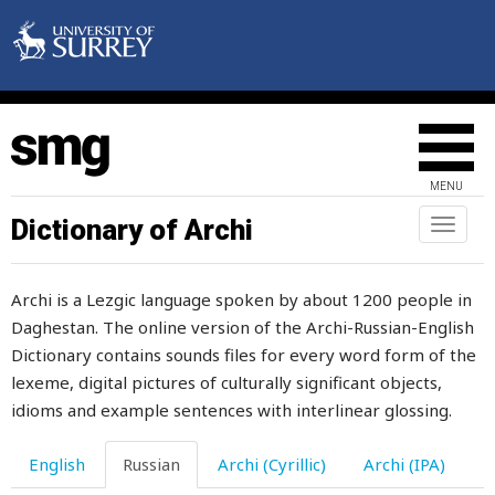
почерневший
почет
почетный
почка
MENU
почтение
Dictionary of Archi
Toggl
naviga
почтительность
Archi is a Lezgic language spoken by about 1200 people in
почувствовать
Daghestan. The online version of the Archi-Russian-English
пощада
Dictionary contains sounds files for every word form of the
lexeme, digital pictures of culturally significant objects,
пощечина
idioms and example sentences with interlinear glossing.
появиться
English
Russian
Archi (Cyrillic)
Archi (IPA)
пояс