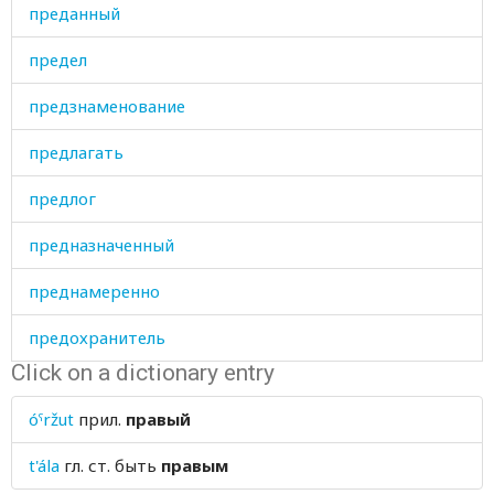
преданный
предел
предзнаменование
предлагать
предлог
предназначенный
преднамеренно
предохранитель
Click on a dictionary entry
представляться
óˤržut
прил.
правый
предупреждение
t'ála
гл. ст.
быть
правым
прежде