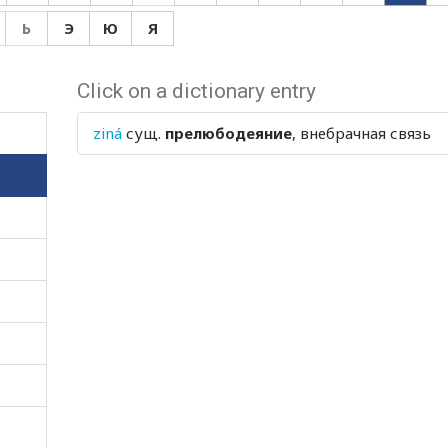
Ь
Э
Ю
Я
Click on a dictionary entry
ziná
сущ.
прелюбодеяние
, внебрачная связь