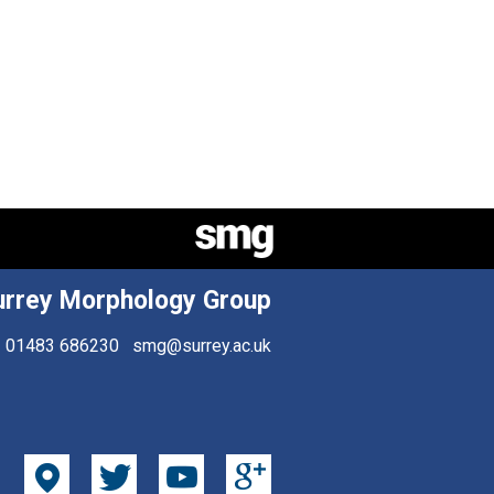
urrey Morphology Group
01483 686230
smg@surrey.ac.uk