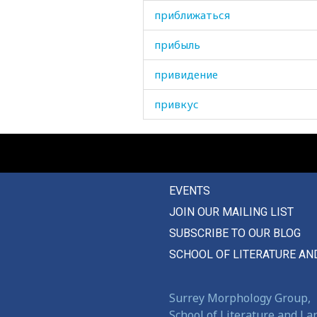
приближаться
прибыль
привидение
привкус
приводить
привычка
EVENTS
привязанность
JOIN OUR MAILING LIST
привязывать
SUBSCRIBE TO OUR BLOG
приглашенный
SCHOOL OF LITERATURE AN
приготовления
Surrey Morphology Group,
приданое
School of Literature and L