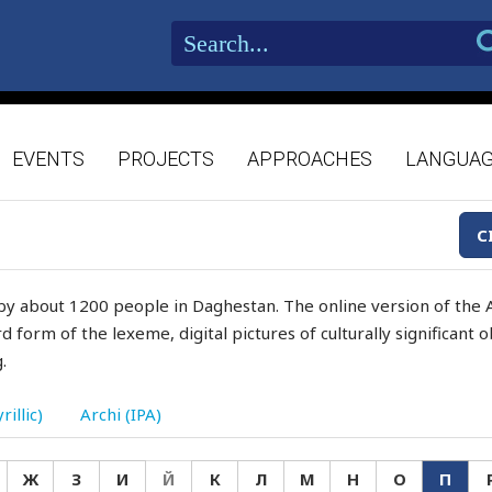
EVENTS
PROJECTS
APPROACHES
LANGUA
C
by about 1200 people in Daghestan. The online version of the A
d form of the lexeme, digital pictures of culturally significant
.
rillic)
Archi (IPA)
Ж
З
И
Й
К
Л
М
Н
О
П