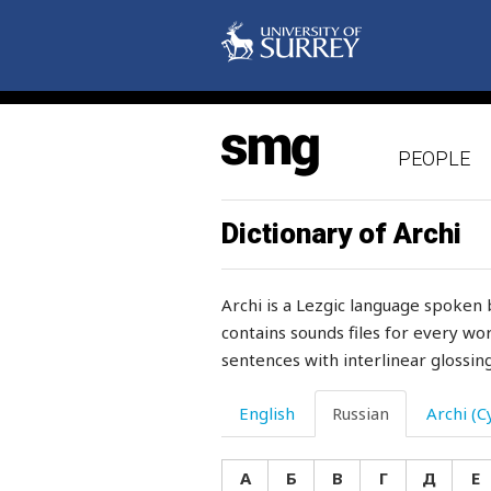
преданный
предел
предзнаменование
PEOPLE
предлагать
предлог
Dictionary of Archi
предназначенный
Archi is a Lezgic language spoken 
преднамеренно
contains sounds files for every wor
sentences with interlinear glossing
предохранитель
представляться
English
Russian
Archi (Cy
предупреждение
А
Б
В
Г
Д
Е