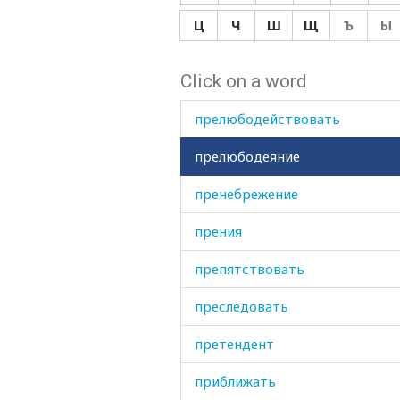
прежде
Ц
Ч
Ш
Щ
Ъ
Ы
прежний
Click on a word
прекратить
прелюбодействовать
прелюбодеяние
пренебрежение
прения
препятствовать
преследовать
претендент
приближать