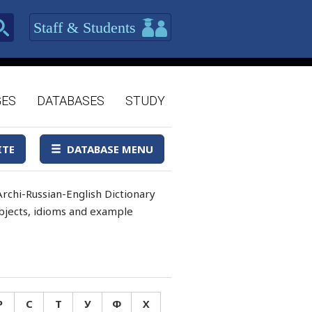
Staff & Students
GES
DATABASES
STUDY
ITE
DATABASE MENU
rchi-Russian-English Dictionary
 objects, idioms and example
Р
С
Т
У
Ф
Х