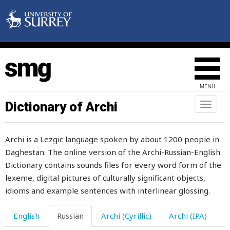
подмывать
подмышка
подмышкой
поднимать
MENU
подниматься
Dictionary of Archi
Toggl
naviga
подножка
Archi is a Lezgic language spoken by about 1200 people in
поднос
Daghestan. The online version of the Archi-Russian-English
подобный
Dictionary contains sounds files for every word form of the
lexeme, digital pictures of culturally significant objects,
пододвигать
idioms and example sentences with interlinear glossing.
подозревать
English
Russian
Archi (Cyrillic)
Archi (IPA)
подозрение