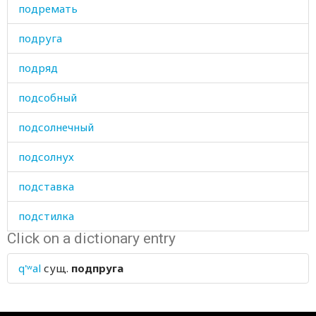
подремать
подруга
подряд
подсобный
подсолнечный
подсолнух
подставка
подстилка
Click on a dictionary entry
подушка
q'ʷal
сущ.
подпруга
подхвостник
подход