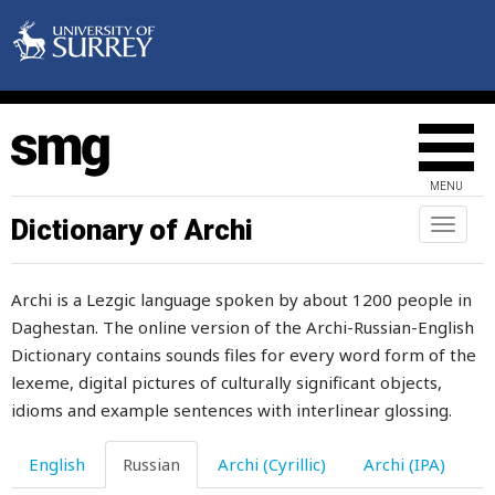
пламя
пласт
пластинка
платок
MENU
платье
Dictionary of Archi
Toggl
naviga
плач
Archi is a Lezgic language spoken by about 1200 people in
плевать
Daghestan. The online version of the Archi-Russian-English
плед
Dictionary contains sounds files for every word form of the
lexeme, digital pictures of culturally significant objects,
плен
idioms and example sentences with interlinear glossing.
пленительный
English
Russian
Archi (Cyrillic)
Archi (IPA)
пленка