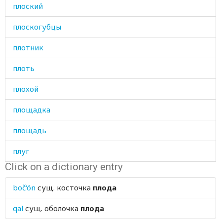
плоский
плоскогубцы
плотник
плоть
плохой
площадка
площадь
плуг
Click on a dictionary entry
плут
boč'ón
сущ.
косточка
плода
плутовать
qal
сущ.
оболочка
плода
плыть