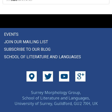
подобный
пододвигать
подозревать
EVENTS
подозрение
JOIN OUR MAILING LIST
подойник
SUBSCRIBE TO OUR BLOG
SCHOOL OF LITERATURE AND LANGUAGES
подоконник
подол
подорожник
подошва
Surrey Morphology Group,
School of Literature and Languages,
подписывать
University of Surrey, Guildford, GU2 7XH, UK
подпись