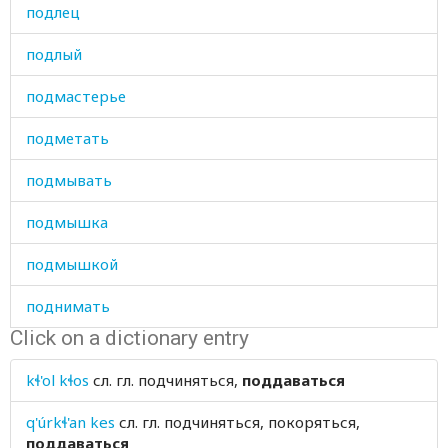
подлец
подлый
подмастерье
подметать
подмывать
подмышка
подмышкой
поднимать
Click on a dictionary entry
подниматься
kɬ'ol kɬos
сл. гл.
подчиняться,
поддаваться
подножка
q'úrkɬ'an kes
сл. гл.
подчиняться, покоряться,
поднос
поддаваться