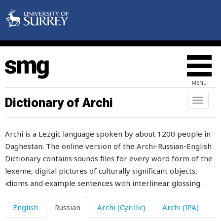
поворачиваться
поворот
повреждаться
повреждение
MENU
поглощенный
Dictionary of Archi
Toggl
naviga
погода
Archi is a Lezgic language spoken by about 1200 people in
погоди
Daghestan. The online version of the Archi-Russian-English
погонять
Dictionary contains sounds files for every word form of the
lexeme, digital pictures of culturally significant objects,
погремушка
idioms and example sentences with interlinear glossing.
под
English
Russian
Archi (Cyrillic)
Archi (IPA)
подавленный