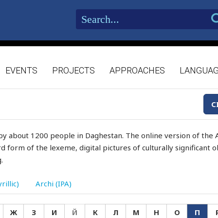
EVENTS
PROJECTS
APPROACHES
LANGUA
C
by about 1200 people in Daghestan. The online version of the A
d form of the lexeme, digital pictures of culturally significant
.
rillic)
Archi (IPA)
Ж
З
И
Й
К
Л
М
Н
О
П