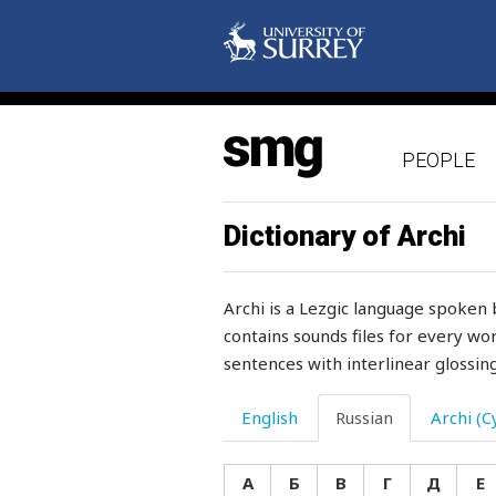
повреждение
поглощенный
погода
PEOPLE
погоди
погонять
Dictionary of Archi
погремушка
Archi is a Lezgic language spoken 
под
contains sounds files for every wor
sentences with interlinear glossing
подавленный
подавлять
English
Russian
Archi (Cy
подарок
А
Б
В
Г
Д
Е