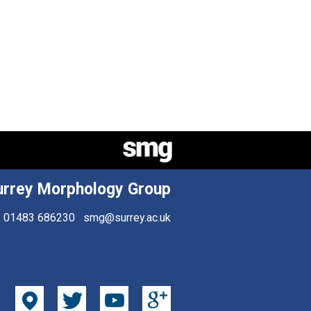
urrey Morphology Group
01483 686230
smg@surrey.ac.uk