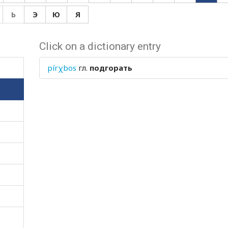
Ь
Э
Ю
Я
Click on a dictionary entry
pírχbos
гл.
подгорать