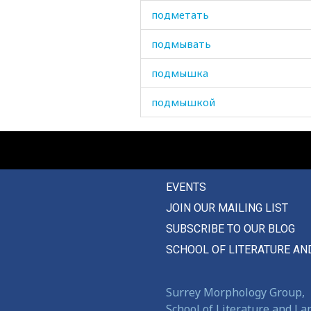
подметать
подмывать
подмышка
подмышкой
поднимать
подниматься
EVENTS
подножка
JOIN OUR MAILING LIST
поднос
SUBSCRIBE TO OUR BLOG
подобный
SCHOOL OF LITERATURE AN
пододвигать
Surrey Morphology Group,
подозревать
School of Literature and L