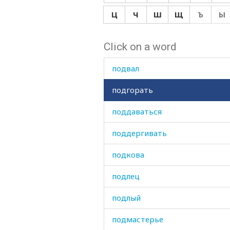
подаяние
Ц
Ч
Ш
Щ
Ъ
Ы
подбадривать
Click on a word
подбородок
подвал
подгорать
поддаваться
поддергивать
подкова
подлец
подлый
подмастерье