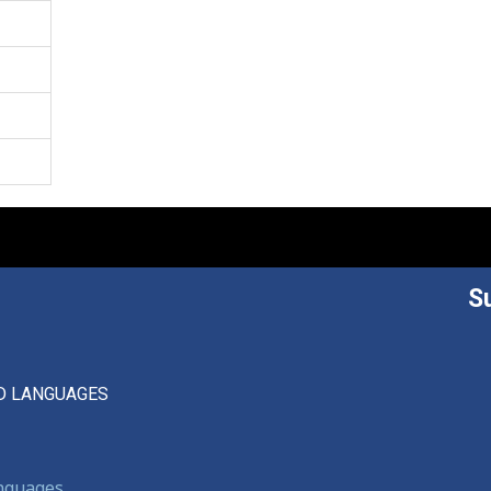
S
D LANGUAGES
anguages,