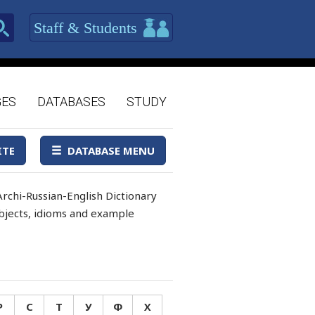
Staff & Students
GES
DATABASES
STUDY
ITE
DATABASE MENU
rchi-Russian-English Dictionary
 objects, idioms and example
Р
С
Т
У
Ф
Х