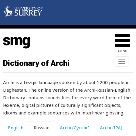
пить
пища
пищать
пищевод
MENU
пиявка
Dictionary of Archi
Toggl
naviga
плавать
Archi is a Lezgic language spoken by about 1200 people in
плавно
Daghestan. The online version of the Archi-Russian-English
плакать
Dictionary contains sounds files for every word form of the
lexeme, digital pictures of culturally significant objects,
плакса
idioms and example sentences with interlinear glossing.
пламя
English
Russian
Archi (Cyrillic)
Archi (IPA)
пласт