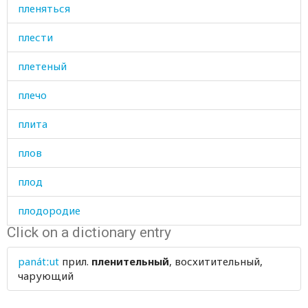
пленяться
плести
плетеный
плечо
плита
плов
плод
плодородие
Click on a dictionary entry
плодородный
panátːut
прил.
пленительный
, восхитительный,
плоский
чарующий
плоскогубцы