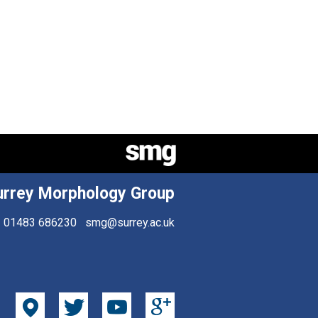
urrey Morphology Group
01483 686230
smg@surrey.ac.uk