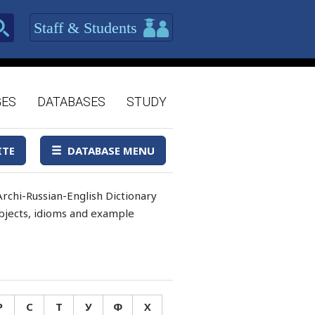
Staff & Students
GES
DATABASES
STUDY
ITE
DATABASE MENU
rchi-Russian-English Dictionary
 objects, idioms and example
Р
С
Т
У
Ф
Х