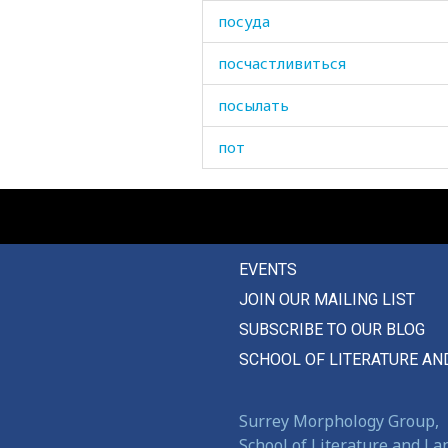
посуда
посчастливиться
посылать
пот
потемнение
потеря
EVENTS
потник
JOIN OUR MAILING LIST
поток
SUBSCRIBE TO OUR BLOG
потолок
SCHOOL OF LITERATURE AN
потом
Surrey Morphology Group,
потомство
School of Literature and L