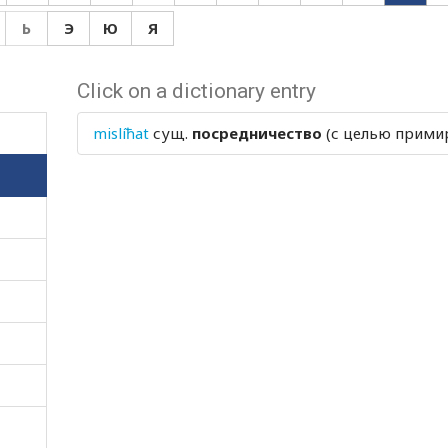
Ь
Э
Ю
Я
Click on a dictionary entry
mislíħat
сущ.
посредничество
(с целью прими