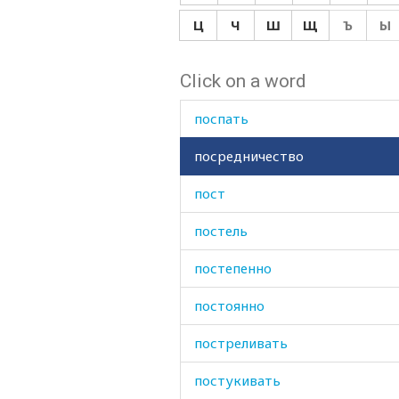
послезавтра
Ц
Ч
Ш
Щ
Ъ
Ы
пословица
Click on a word
послушный
поспать
посредничество
пост
постель
постепенно
постоянно
постреливать
постукивать