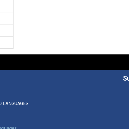
S
D LANGUAGES
anguages,