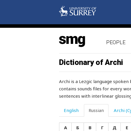
порция
порча
порядок
PEOPLE
по-своему
посев
Dictionary of Archi
поскальзываться
Archi is a Lezgic language spoken 
посланец
contains sounds files for every wor
sentences with interlinear glossing
после
последний
English
Russian
Archi (Cy
последовательность
А
Б
В
Г
Д
Е