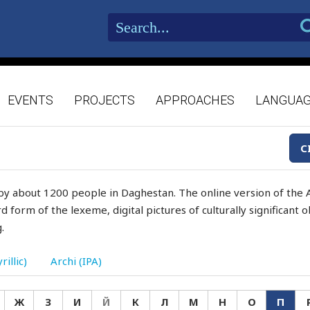
EVENTS
PROJECTS
APPROACHES
LANGUA
C
by about 1200 people in Daghestan. The online version of the A
d form of the lexeme, digital pictures of culturally significant
.
rillic)
Archi (IPA)
Ж
З
И
Й
К
Л
М
Н
О
П