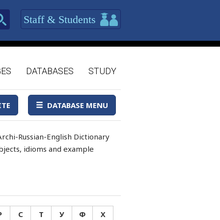
Staff & Students
GES
DATABASES
STUDY
ITE
DATABASE MENU
rchi-Russian-English Dictionary
 objects, idioms and example
Р
С
Т
У
Ф
Х