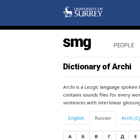
подоконник
подол
подорожник
PEOPLE
подошва
подписывать
Dictionary of Archi
подпись
Archi is a Lezgic language spoken 
подпруга
contains sounds files for every wor
sentences with interlinear glossing
подпушка
подражать
English
Russian
Archi (Cy
подремать
А
Б
В
Г
Д
Е