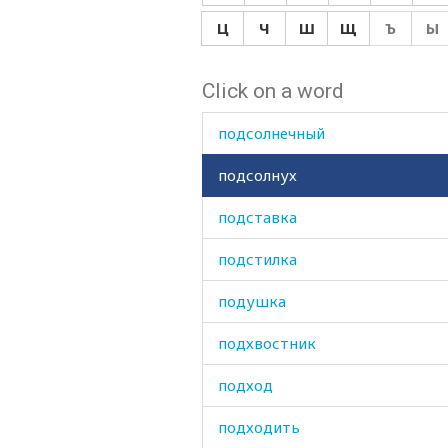
подруга
Ц
Ч
Ш
Щ
Ъ
Ы
подряд
Click on a word
подсобный
подсолнечный
подсолнух
подставка
подстилка
подушка
подхвостник
подход
подходить