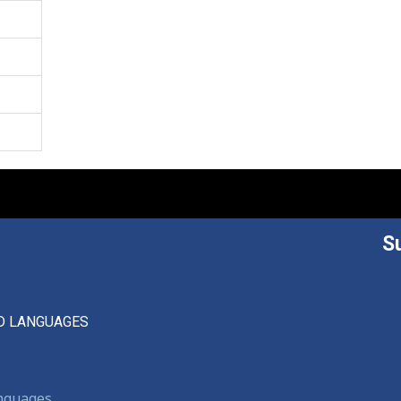
S
D LANGUAGES
anguages,