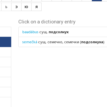
Ь
Э
Ю
Я
Click on a dictionary entry
baʁdábus
сущ.
подсолнух
semečká
сущ.
семечко, семечки (
подсолнуха
)