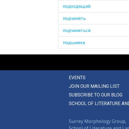
подходящий
подчинять
подчиняться
подшивка
подшучивать
поеживаться
EVENTS
поездка
JOIN OUR MAILING LIST
пожалуйста
SUBSCRIBE TO OUR BLOG
пожелания
SCHOOL OF LITERATURE AN
позавчера
Surrey Morphology Group,
позади
School of Literature and L