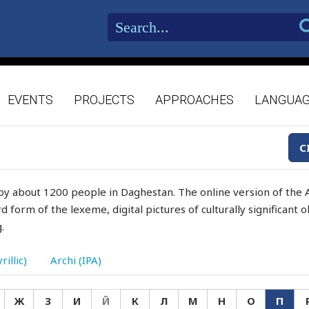
EVENTS
PROJECTS
APPROACHES
LANGUA
C
by about 1200 people in Daghestan. The online version of the A
d form of the lexeme, digital pictures of culturally significant
.
rillic)
Archi (IPA)
Ж
З
И
Й
К
Л
М
Н
О
П