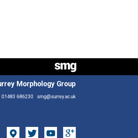
urrey Morphology Group
01483 686230
smg@surrey.ac.uk