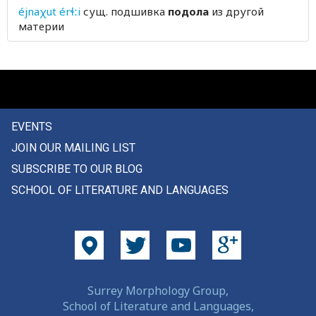
éjnaχut érɬːi
сущ.
подшивка
подола
из другой
подставка
материи
подстилка
подушка
подхвостник
EVENTS
подход
JOIN OUR MAILING LIST
подходить
SUBSCRIBE TO OUR BLOG
SCHOOL OF LITERATURE AND LANGUAGES
подходящий
подчинять
подчиняться
подшивка
Surrey Morphology Group,
School of Literature and Languages,
подшучивать