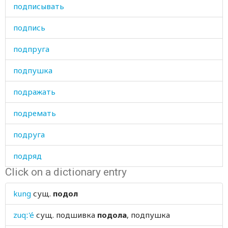
подписывать
подпись
подпруга
подпушка
подражать
подремать
подруга
подряд
Click on a dictionary entry
подсобный
kung
сущ.
подол
подсолнечный
zuqː'é
сущ.
подшивка
подола
, подпушка
подсолнух