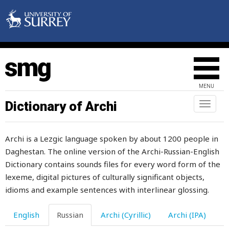
подкова
подлец
подлый
подмастерье
MENU
подметать
Dictionary of Archi
Toggl
naviga
подмывать
Archi is a Lezgic language spoken by about 1200 people in
подмышка
Daghestan. The online version of the Archi-Russian-English
подмышкой
Dictionary contains sounds files for every word form of the
lexeme, digital pictures of culturally significant objects,
поднимать
idioms and example sentences with interlinear glossing.
подниматься
English
Russian
Archi (Cyrillic)
Archi (IPA)
подножка