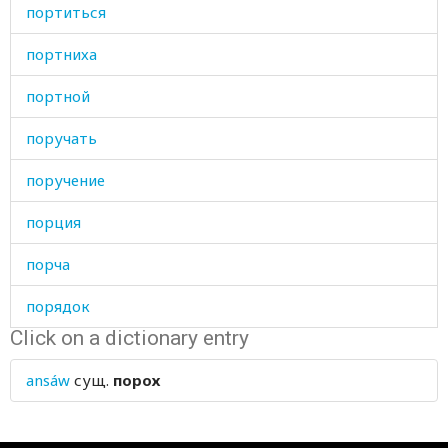
портиться
портниха
портной
поручать
поручение
порция
порча
порядок
Click on a dictionary entry
по-своему
ansáw
сущ.
порох
посев
поскальзываться