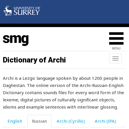
понимать
понос
понятно
понятный
MENU
попадать
Dictionary of Archi
Toggl
naviga
поперечный
Archi is a Lezgic language spoken by about 1200 people in
пополам
Daghestan. The online version of the Archi-Russian-English
поправлять
Dictionary contains sounds files for every word form of the
lexeme, digital pictures of culturally significant objects,
поправляться
idioms and example sentences with interlinear glossing.
попрошайка
English
Russian
Archi (Cyrillic)
Archi (IPA)
популярность