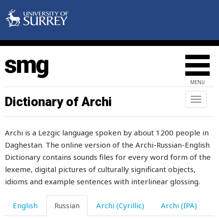
повозка
поворачивать
поворачиваться
поворот
MENU
повреждаться
Dictionary of Archi
Toggl
naviga
повреждение
Archi is a Lezgic language spoken by about 1200 people in
поглощенный
Daghestan. The online version of the Archi-Russian-English
погода
Dictionary contains sounds files for every word form of the
lexeme, digital pictures of culturally significant objects,
погоди
idioms and example sentences with interlinear glossing.
погонять
English
Russian
Archi (Cyrillic)
Archi (IPA)
погремушка