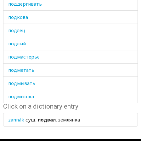
поддергивать
подкова
подлец
подлый
подмастерье
подметать
подмывать
подмышка
Click on a dictionary entry
подмышкой
zannák
сущ.
подвал
, землянка
поднимать
подниматься