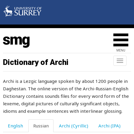
первым
перебивающий
перевал
перевариваться
MENU
перевариться
Dictionary of Archi
Toggl
naviga
перевод
Archi is a Lezgic language spoken by about 1200 people in
переворачивать
Daghestan. The online version of the Archi-Russian-English
перевязывать
Dictionary contains sounds files for every word form of the
lexeme, digital pictures of culturally significant objects,
перевязь
idioms and example sentences with interlinear glossing.
передвигаться
English
Russian
Archi (Cyrillic)
Archi (IPA)
передний