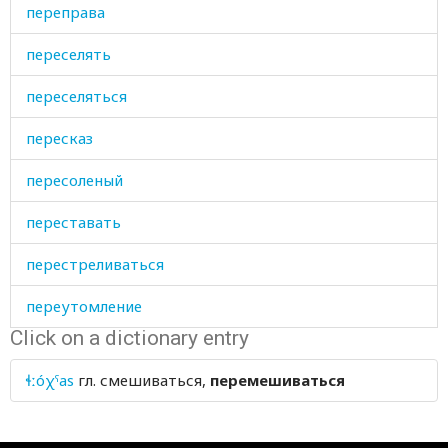
переправа
переселять
переселяться
пересказ
пересоленый
переставать
перестреливаться
переутомление
Click on a dictionary entry
перец
ɬːóχˤas
гл.
смешиваться,
перемешиваться
перечить
перина