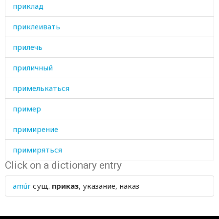
приклад
приклеивать
прилечь
приличный
примелькаться
пример
примирение
примиряться
Click on a dictionary entry
принадлежащий
amúr
сущ.
приказ
, указание, наказ
принимать
принцесса