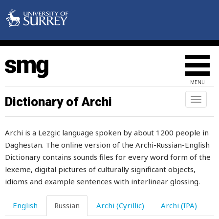
приближаться
прибыль
привидение
привкус
MENU
приводить
Dictionary of Archi
Toggl
naviga
привычка
Archi is a Lezgic language spoken by about 1200 people in
привязанность
Daghestan. The online version of the Archi-Russian-English
привязывать
Dictionary contains sounds files for every word form of the
lexeme, digital pictures of culturally significant objects,
приглашенный
idioms and example sentences with interlinear glossing.
приготовления
English
Russian
Archi (Cyrillic)
Archi (IPA)
приданое