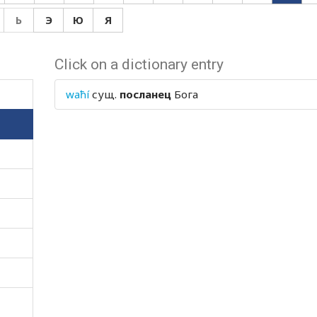
Ь
Э
Ю
Я
Click on a dictionary entry
waħí
сущ.
посланец
Бога