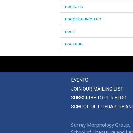
поспать
посредничество
пост
постель
постепенно
постоянно
EVENTS
постреливать
JOIN OUR MAILING LIST
постукивать
SUBSCRIBE TO OUR BLOG
посуда
SCHOOL OF LITERATURE AN
посчастливиться
Surrey Morphology Group,
посылать
School of Literature and L