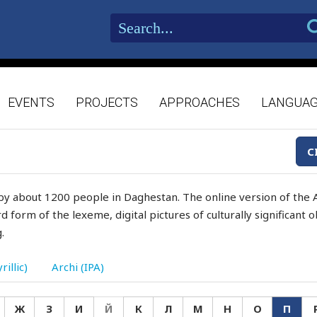
EVENTS
PROJECTS
APPROACHES
LANGUA
C
by about 1200 people in Daghestan. The online version of the A
d form of the lexeme, digital pictures of culturally significant
.
rillic)
Archi (IPA)
Ж
З
И
Й
К
Л
М
Н
О
П