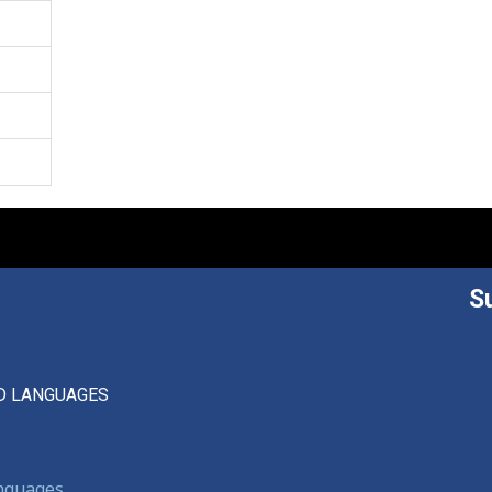
S
D LANGUAGES
anguages,