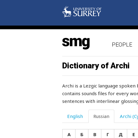
порох
порошок
портить
PEOPLE
портиться
портниха
Dictionary of Archi
портной
Archi is a Lezgic language spoken 
поручать
contains sounds files for every wor
sentences with interlinear glossing
поручение
порция
English
Russian
Archi (Cy
порча
А
Б
В
Г
Д
Е