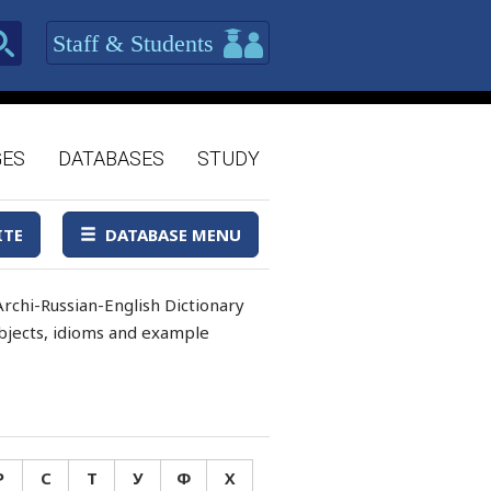
Staff & Students
GES
DATABASES
STUDY
ITE
DATABASE MENU
rchi-Russian-English Dictionary
 objects, idioms and example
Р
С
Т
У
Ф
Х