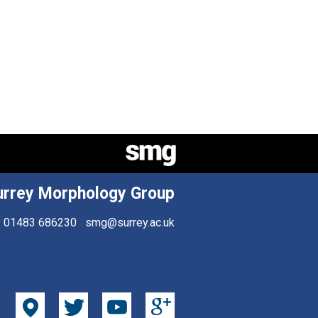
urrey Morphology Group
01483 686230
smg@surrey.ac.uk