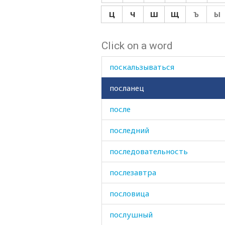
порядок
Ц
Ч
Ш
Щ
Ъ
Ы
по-своему
Click on a word
посев
поскальзываться
посланец
после
последний
последовательность
послезавтра
пословица
послушный