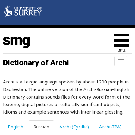
перчатка
песня
песок
пестик
MENU
пестрый
Dictionary of Archi
Toggl
naviga
петли
Archi is a Lezgic language spoken by about 1200 people in
петля
Daghestan. The online version of the Archi-Russian-English
петух
Dictionary contains sounds files for every word form of the
lexeme, digital pictures of culturally significant objects,
петь
idioms and example sentences with interlinear glossing.
печалиться
English
Russian
Archi (Cyrillic)
Archi (IPA)
печальный