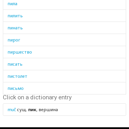
пила
пилить
пинать
пирог
пиршество
писать
пистолет
письмо
Click on a dictionary entry
питательный
muč
сущ.
пик
, вершина
питаться
пить