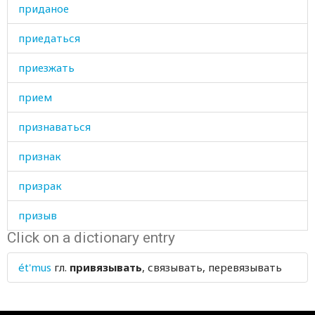
приданое
приедаться
приезжать
прием
признаваться
признак
призрак
призыв
Click on a dictionary entry
приказ
ét'mus
гл.
привязывать
, связывать, перевязывать
приказать
приказывать