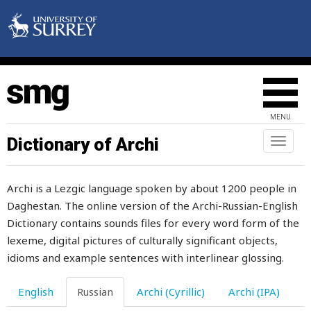
прежде
прежний
прекратить
прелюбодействовать
MENU
прелюбодеяние
Dictionary of Archi
Toggl
naviga
пренебрежение
Archi is a Lezgic language spoken by about 1200 people in
прения
Daghestan. The online version of the Archi-Russian-English
препятствовать
Dictionary contains sounds files for every word form of the
lexeme, digital pictures of culturally significant objects,
преследовать
idioms and example sentences with interlinear glossing.
претендент
English
Russian
Archi (Cyrillic)
Archi (IPA)
приближать