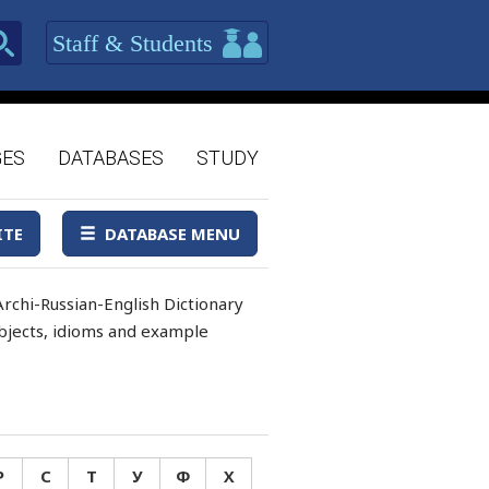
Staff & Students
GES
DATABASES
STUDY
ITE
DATABASE MENU
rchi-Russian-English Dictionary
 objects, idioms and example
Р
С
Т
У
Ф
Х