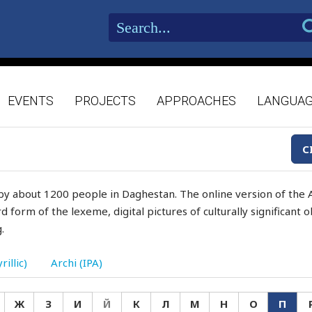
EVENTS
PROJECTS
APPROACHES
LANGUA
C
by about 1200 people in Daghestan. The online version of the A
d form of the lexeme, digital pictures of culturally significant
.
rillic)
Archi (IPA)
Ж
З
И
Й
К
Л
М
Н
О
П