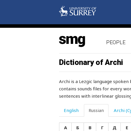
покатый
покаяние
покинуть
PEOPLE
поклон
поклоняться
Dictionary of Archi
покой
Archi is a Lezgic language spoken 
покойник
contains sounds files for every wor
sentences with interlinear glossing
покойный
покорный
English
Russian
Archi (Cy
покоряться
А
Б
В
Г
Д
Е