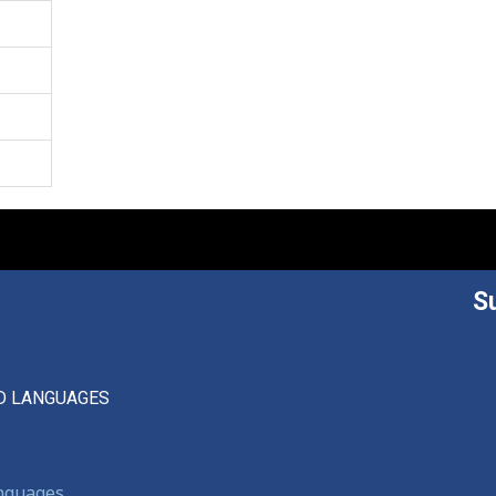
S
D LANGUAGES
anguages,