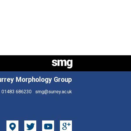
urrey Morphology Group
01483 686230
smg@surrey.ac.uk