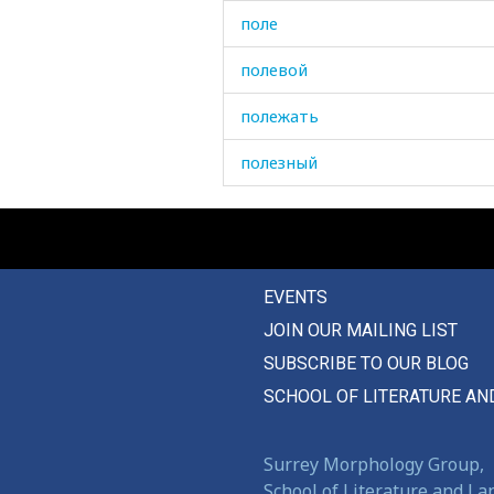
поле
полевой
полежать
полезный
полено
ползать
EVENTS
ползти
JOIN OUR MAILING LIST
ползучий
SUBSCRIBE TO OUR BLOG
поликлиника
SCHOOL OF LITERATURE AN
полка
Surrey Morphology Group,
полметра
School of Literature and L