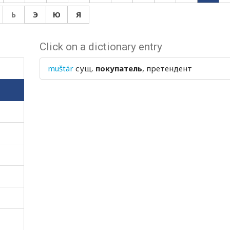
Ь
Э
Ю
Я
Click on a dictionary entry
muštár
сущ.
покупатель
, претендент