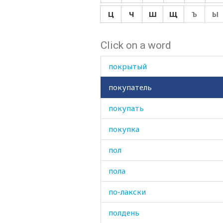
покос
Ц
Ч
Ш
Щ
Ъ
Ы
покрывало
Click on a word
покрываться
покрытый
покупатель
покупать
покупка
пол
пола
по-лакски
полдень